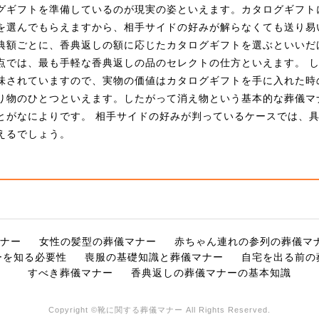
グギフトを準備しているのが現実の姿といえます。カタログギフト
を選んでもらえますから、相手サイドの好みが解らなくても送り易
典額ごとに、香典返しの額に応じたカタログギフトを選ぶといいだ
点では、最も手軽な香典返しの品のセレクトの仕方といえます。 
味されていますので、実物の価値はカタログギフトを手に入れた時
り物のひとつといえます。したがって消え物という基本的な葬儀マ
とがなによりです。 相手サイドの好みが判っているケースでは、
えるでしょう。
ナー
女性の髪型の葬儀マナー
赤ちゃん連れの参列の葬儀マ
ーを知る必要性
喪服の基礎知識と葬儀マナー
自宅を出る前の
すべき葬儀マナー
香典返しの葬儀マナーの基本知識
Copyright ©靴に関する葬儀マナー All Rights Reserved.