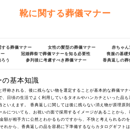
靴に関する葬儀マナー
関する葬儀マナー
女性の髪型の葬儀マナー
赤ちゃん
ナー
冠婚葬祭で葬儀マナーを知る必要性
喪服の基礎
知ろう
参列後に考慮すべき葬儀マナー
香典返しの葬
ーの基本知識
と呼称される、後に残らない物を選定することが基本的な葬儀マナ
で、日頃の生活でよく利用しているタオルやハンカチといった品も
当といえます。 香典返しに関しては後に残らない消え物が原理原
ールについても、お祝いの面で採用するイメージがあることから、
、金額が相手方に公然とわかるものですから、不快と考えられるの
 それから、香典返しの品を容易に下準備するならカタログギフトは