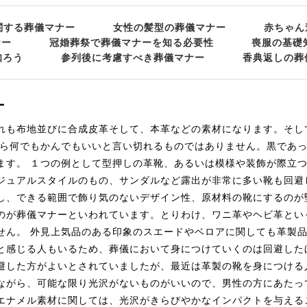
関する葬儀マナー
女性の髪型の葬儀マナー
赤ちゃん
ナー
冠婚葬祭で葬儀マナーを知る必要性
喪服の基礎
知ろう
参列後に考慮すべき葬儀マナー
香典返しの葬
ー
れも布地並びに合成皮革そして、本革などの素材になります。そし
たら何でもかんでもいいと言い切れるものではありません。黒であ
ます。 １つの例として型押しの革靴、あるいは模様や装飾が際立
ジュアルスタイルのもの、サンダルなど露出が非常に多い靴も回避
し、できる範囲で飾り気のないデザイン性、原材料の靴にするのが
のが葬儀マナーといわれています。とりわけ、ワニ革やヘビ革とい
せん。 外見上気品のある印象のスエードやベロアに関しても革製
と感じる人もいるため、葬儀において身につけていくのは回避した
避した方がよいとされていましたが、最近は革製の靴を身につける
ながら、可能な限り光沢がないものがいいので、男性の方にあたっ
エナメル素材に関しては、光沢がきらびやかなインパクトを与える