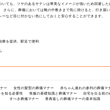
ついても、ツヤのあるサテンは華美なイメージが強いため回避した
。 さらに、葬儀においては靴の中敷きまで気に掛けると、行き届
レーなど目に付かない色にしておくと安心することができます。
治療を提供、駅近で便利
ム
ナー
女性の髪型の葬儀マナー
赤ちゃん連れの参列の葬儀マ
ーを知る必要性
喪服の基礎知識と葬儀マナー
自宅を出る前の
すべき葬儀マナー
香典返しの葬儀マナーの基本知識