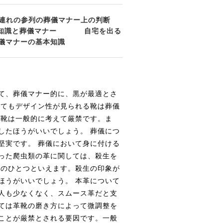
連れの参列の葬儀マナー上の判断
知識と葬儀マナー
自宅を出る
儀マナーの基本知識
て、葬儀マナー的に、黒が最適とさ
ってもデザイン性が見られる靴は葬儀
つ靴は一般的に考えて厳禁です。ま
したほうがいいでしょう。 葬儀につ
堅実です。 葬儀において身に付ける
った爬虫類の革に関しては、殺生を
品のひとつといえます。殺生の印象が
ほうがいいでしょう。 本革について
人も少なくなく、スムース革だと支
ては革靴の磨き方によって微調整を
ことが厳禁とされる要因です。一般