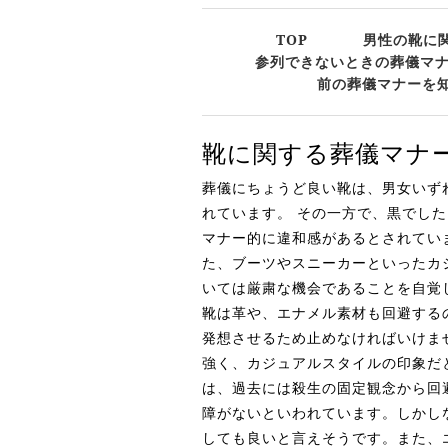
TOP
男性の靴に
参列できないときの葬儀マ
前の葬儀マナーを
靴に関する葬儀マナ
葬儀にちょうど良い靴は、男女いず
れています。 その一方で、黒でし
マナー的に違和感があるとされてい
た、ブーツやスニーカーといったカ
いては厳粛な機会であることを自覚
靴は革や、エナメル素材も回避する
発想させるため止めなければいけま
強く、カジュアルスタイルの印象だ
は、過去には殺生の固定観念から回
障がないといわれています。しかし
しても良いと言えそうです。また、